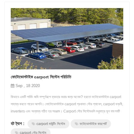
ফোটোভোলটাইক carport সিস্টেম পরিচিতি
Sep , 18 2020
কিভাবে একটি পার্কিং জমি সম্পূর্ণরূপে ব্যবহার করার জন্য অনেক? হয়তো ফটোভোলটাইক carport
সাহায্য করতে পারেন আপনি। ফোটোভোলটাইক carport প্রধানত সৌর প্যানেল, carport বন্ধনী,
inverters এবং অন্যান্য গঠিত হয় সরঞ্জাম। Carport সৌর সিস্টেমগুলি শুধুমাত্র মূল ফাংশনটি
উপলব্ধি করে না "ছায়াছবি এবং এড়িয়ে যাওয়া বৃষ্টি" Carport এর, এবং একটি ভূমিকা পালন করে
হট ট্যাগ :
carport মাউন্টিং সিস্টেম
ফটোভোলটাইক কারপোর্ট
"সুরক্ষা এবং কুলিং" যানবাহনগুলির জন্য, এবং সৌর শক্তিকে ব...
carport সৌর সিস্টেম