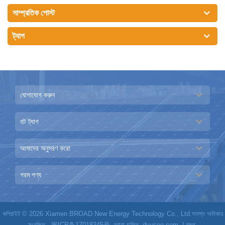
সাম্প্রতিক পোস্ট
ট্যাগ
যোগাযোগ করুন
হট ট্যাগ
আমাদের অনুসরণ করো
গরম পণ্য
কপিরাইট © 2026 Xiamen BROAD New Energy Technology Co., Ltd.সমস্ত অধিকার
সংরক্ষিত.
闽ICP备17018345号
দ্বারা চালিত
dyyseo.com
|
ব্লগ