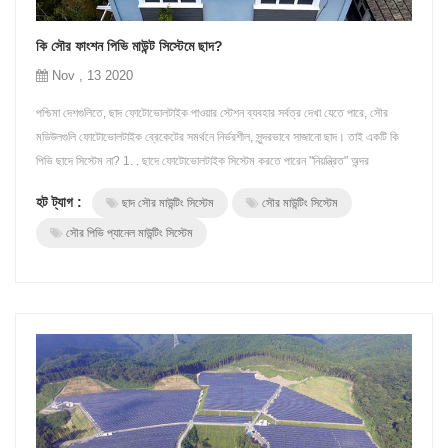
কি সৌর ফাংশন পিভি মাউন্ট সিস্টেমে ছাদ?
Nov , 13 2020
পশ্চিমা দেশগুলিতে, ছাদ ফোটোভোলটাইক পাওয়ার স্টেশন ব্যবহার সর্বত্র দেখা যেতে পারে, সৌর
মডিউলগুলি ফোটোভোলটাইক ব্রেকেটের সমর্থনে নির্ভরশীল, সুন্দরভাবে সাজানো ছাদ। তাই একটি কি
পিভি ছাদে সিস্টেম না? 1. . ছাদে ফোটোভোলটাইক সিস্টেম করতে পারেন "নিয়ন্ত্রিত" অন্দর
তাপমাত্রা। গ্রীষ্মে তাপ বীট এবং উষ্ণ রাখা শীতকালীন। 2. Rooftop সৌর মাউন্ট সিস্টেম, সবুজ
হট ট্যাগ :
ছাদ সৌর মাউন্টিং সিস্টেম
সৌর মাউন্টিং সিস্টেম
বিদ্যুৎ উৎপন্ন করার জন্য সূর্যালোক ব্যবহার করে, সত্যিই শক...
সৌর পিভি প্যানেল মাউন্টিং সিস্টেম