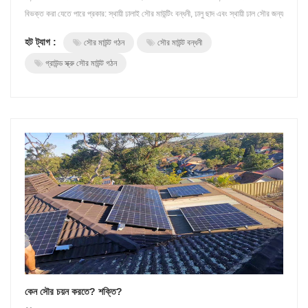
বিভক্ত করা যেতে পারে প্রকার: স্থায়ী ঢালাই সৌর মাউন্টিং বন্ধনী, ঢালু ছাদ এবং স্থায়ী ঢাল সৌর জন্য
সৌর মাউন্ট সিস্টেম মাউন্ট। এখানে আমরা emphatically নির্দিষ্ট ঢাল সৌর মাউন্ট প্রবর্তন বন্ধনী।
হট ট্যাগ :
সৌর মাউন্ট গঠন
সৌর মাউন্ট বন্ধনী
নির্দিষ্ট ঢালাই সৌর মাউন্ট বন্ধনী, য...
গ্রাউন্ড স্ক্রু সৌর মাউন্ট গঠন
কেন সৌর চয়ন করতে? শক্তি?