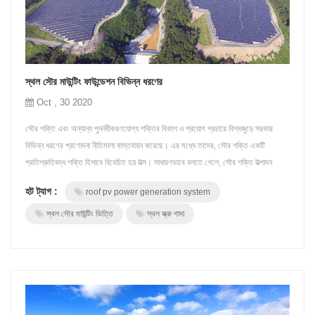
স্থল সৌর মাউন্টিং ফাউন্ডেশন বিভিন্ন ধরণের
Oct , 30 2020
সৌর শক্তি এবং অন্যান্য পুনর্নবীকরণযোগ্য শক্তির বিকাশ ও প্রয়োগ প্রচারে বিশ্বজুড়ে সরকার
বিভিন্ন ধরণের প্রণোদনা নীতিমালা বাস্তবায়ন করেছে। এর মধ্যে তাদের, সৌর শক্তি একটি
প্রতিশ্রুতিবদ্ধ শক্তি হিসাবে বিবেচিত হয় উত্স। সাধারণভাবে বলতে গেলে, সৌর শক্তি উত্পাদন
সিস্টেমকে প্রধানত বিভক্ত দুই ধরণের, একটি কেন্দ্রিয়ায়িত, যেমন বৃহত্তর-উত্তর-পশ্চিম স্থল
হট ট্যাগ :
roof pv power generation system
ফটোভোলটাইক বিদ্যুৎ উত্পাদন সিস্টেম; অন্যটি বিতরণ করা হয...
স্থল সৌর মাউন্টিং ভিত্তি
স্থল স্ক্রু গাদা