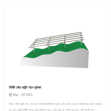
নির্দিষ্ট সৌর মাউন্ট গঠন ভূমিকা
Mar , 29 2021
স্থির সৌর মাউন্ট গঠন, যার অর্থ ফোটোভোলটাইক অ্যারে সৌর ঘটনা কোণের পরিবর্তনের সাথে ঘোরাবে
না, তবে একটি নির্দিষ্ট সময়ে সৌর বিকিরণ পায়। ঢেউ কোণের সেটিংসের মতে, এটি তিনটি ভাগে