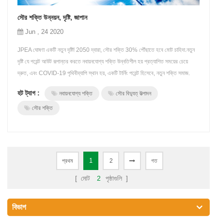
সৌর শক্তি উন্নয়ন, দৃষ্টি, জাপান
Jun , 24 2020
JPEA ঘোষণা একটি নতুন দৃষ্টি! 2050 দ্বারা, সৌর শক্তি 30% পৌঁছাতে হবে মোট চাহিদা.নতুন
দৃষ্টি যে পয়েন্ট আউট রূপান্তর করতে নবায়নযোগ্য শক্তি উন্নতিশীল হয় প্রত্যাশিত সময়ের চেয়ে
দ্রুত, এবং COVID-19 পৃথিবীব্যাপি স্থান হয়, একটি টার্নিং পয়েন্ট হিসেবে, নতুন শক্তি সমাজ.
JPEA ঘোষণা পিভি আউটলুক 2050 18 মে, "অভিভূতকারী COVID-19 এবং তৈরি একটি নতুন
হট ট্যাগ :
নবায়নযোগ্য শক্তি
সৌর বিদ্যুত্ উত্পাদন
সমাজ". এই দৃষ্টি স্বতন্ত্র দেখায় JPEA এর আউটলুক জাপানের বর...
সৌর শক্তি
1
প্রথম
2
গত
[ মোট
2
পৃষ্ঠাগুলি ]
বিভাগ