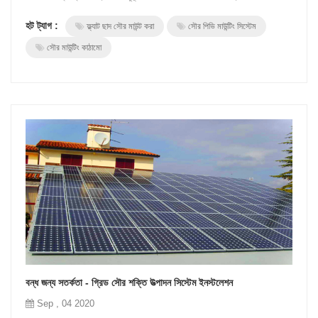
থেকে আরও হ্রাস খরচ এর সৌর র‌্যাকিং সিস্টেম। দি নীচে একটি তুলনামূলক বিশ্লেষণ সুবিধা এবং
হট ট্যাগ :
ফ্ল্যাট ছাদ সৌর মাউন্ট করা
সৌর পিভি মাউন্টিং সিস্টেম
অসুবিধা এর বিভিন্ন ভিত্তি 1.সিমেন্ট পিয়ার ফ...
সৌর মাউন্টিং কাঠামো
বন্ধ জন্য সতর্কতা - গ্রিড সৌর শক্তি উত্পাদন সিস্টেম ইনস্টলেশন
Sep , 04 2020