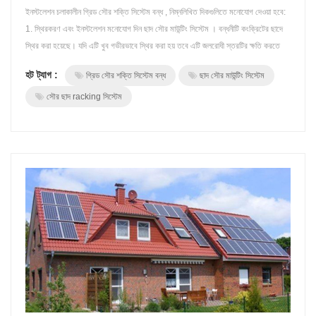
ইনস্টলেশন চলাকালীন গ্রিড সৌর শক্তি সিস্টেম বন্ধ , নিম্নলিখিত দিকগুলিতে মনোযোগ দেওয়া হবে:
1. স্থিরকরণ এবং ইনস্টলেশন মনোযোগ দিন ছাদ সৌর মাউন্টিং সিস্টেম । বন্ধনীটি কংক্রিটের ছাদে
স্থির করা হয়েছে। যদি এটি খুব গভীরভাবে স্থির করা হয় তবে এটি জলরোধী স্তরটির ক্ষতি করতে
পারে। স্থিরকরণ খুব অগভীর হলে, সোলার প্যানেলের ছাদ মাউন্টগুলির বায়ু প্রতিরোধের এবং চাপের
হট ট্যাগ :
গ্রিড সৌর শক্তি সিস্টেম বন্ধ
ছাদ সৌর মাউন্টিং সিস্টেম
সমস্যা হবে। 2. বিদ্যুত সুরক্ষা মনোযোগ দিন। ইনস...
সৌর ছাদ racking সিস্টেম