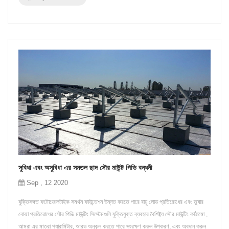
সুবিধা এবং অসুবিধা এর সমতল ছাদ সৌর মাউন্ট পিভি বন্ধনী
Sep , 12 2020
যুক্তিসঙ্গত ফটোভোলটাইক সমর্থন ফাউন্ডেশন উন্নত করতে পারে বায়ু লোড প্রতিরোধের এবং তুষার
বোঝা প্রতিরোধের সৌর পিভি মাউন্টিং সিস্টেমগুলি যুক্তিযুক্ত ব্যবহার বৈশিষ্ট্য সৌর মাউন্টিং কাঠামো ,
আমরা এর মাত্রা প্যারামিটার, আরও অনুকূল করতে পারে সংরক্ষণ করুন উপকরণ, এবং অবদান করুন