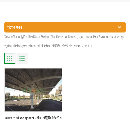
পণের ধরন
চীনে সৌর মাউন্টিং সিস্টেমের শীর্ষস্থানীয় নির্মাতারা হিসাবে, ব্রড সর্বদা প্রিমিয়াম মানের এবং খুব
প্রতিযোগিতামূলক দামের সাথে পিভি মাউন্টিং সলিউশন সরবরাহ করে।
একক গাদা carport সৌর মাউন্টিং সিস্টেম