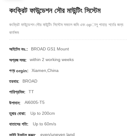
কংক্রিট ফাউন্ডেশন সৌর মাউন্টিং সিস্টেম
কংক্রিট ফাউন্ডেশন সৌর মাউন্টিং সিস্টেম সমতল জমি এবং opালু পাহাড় শর্তের জন্য
কার্যক্ষম
BROAD GS1 Mount
আইটেম নংঃ.:
within 2 working weeks
অগ্রজ সময়:
Xiamen,China
পণ্য orgin:
BROAD
তরবার:
TT
পারিশ্রমিক:
Al6005-T5
উপাদান:
Up to 200cm
তুষার বোঝা:
Up to 60m/s
বাতাসের গতি:
even/uneven land
সাইট ইনস্টল করুন: