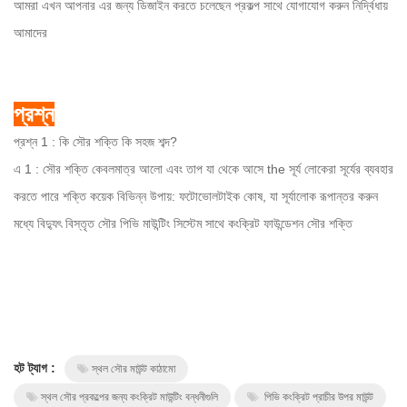
আমরা এখন আপনার এর জন্য ডিজাইন করতে চলেছেন প্রকল্প সাথে যোগাযোগ করুন নির্দ্বিধায়
আমাদের
প্রশ্ন
প্রশ্ন 1 : কি সৌর শক্তি কি সহজ শব্দ?
এ 1 : সৌর শক্তি কেবলমাত্র আলো এবং তাপ যা থেকে আসে the সূর্য লোকেরা সূর্যের ব্যবহার
করতে পারে শক্তি কয়েক বিভিন্ন উপায়: ফটোভোলটাইক কোষ, যা সূর্যালোক রূপান্তর করুন
মধ্যে বিদ্যুৎ বিস্তৃত সৌর পিভি মাউন্টিং সিস্টেম সাথে কংক্রিট ফাউন্ডেশন সৌর শক্তি
হট ট্যাগ :
স্থল সৌর মাউন্ট কাঠামো
স্থল সৌর প্রকল্পের জন্য কংক্রিট মাউন্টিং বন্ধনীগুলি
পিভি কংক্রিট প্রাচীর উপর মাউন্ট