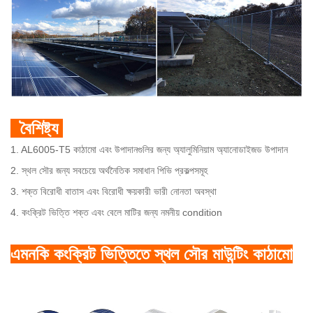
বৈশিষ্ট্য
1. AL6005-T5 কাঠামো এবং উপাদানগুলির জন্য অ্যালুমিনিয়াম অ্যানোডাইজড উপাদান
2. স্থল সৌর জন্য সবচেয়ে অর্থনৈতিক সমাধান পিভি প্রকল্পসমূহ
3. শক্ত বিরোধী বাতাস এবং বিরোধী ক্ষয়কারী ভারী নোনতা অবস্থা
4. কংক্রিট ভিত্তি শক্ত এবং বেলে মাটির জন্য নমনীয় condition
এমনকি কংক্রিট ভিত্তিতে স্থল সৌর মাউন্টিং কাঠামো