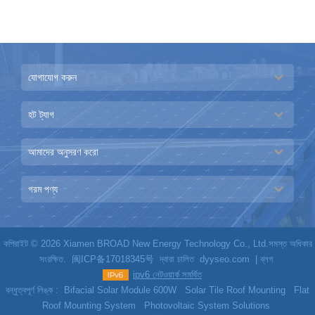
যোগাযোগ করুন
হট ট্যাগ
আমাদের অনুসরণ করো
গরম পণ্য
কপিরাইট © 2026 Xiamen BROAD New Energy Technology Co., Ltd.সমস্ত অধিকার
সংরক্ষিত.
闽ICP备17018345号
দ্বারা চালিত
dyyseo.com
|
ব্লগ
ipv6 নেটওয়ার্ক সমর্থিত
বন্ধুত্বপূর্ণ লিঙ্ক :
Bifacial Solar Module 600W
Solar Tile Roof Mounting
Flat
Roof Mounting System
Photovoltaic System Solutions