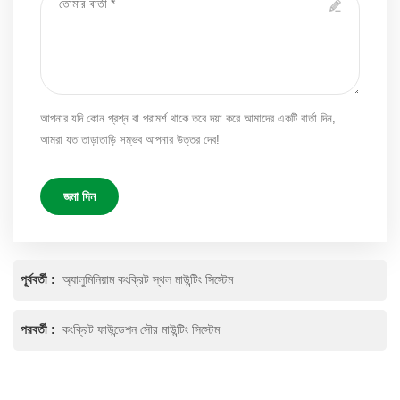
আপনার যদি কোন প্রশ্ন বা পরামর্শ থাকে তবে দয়া করে আমাদের একটি বার্তা দিন,
আমরা যত তাড়াতাড়ি সম্ভব আপনার উত্তর দেব!
জমা দিন
পূর্ববর্তী :
অ্যালুমিনিয়াম কংক্রিট স্থল মাউন্টিং সিস্টেম
পরবর্তী :
কংক্রিট ফাউন্ডেশন সৌর মাউন্টিং সিস্টেম