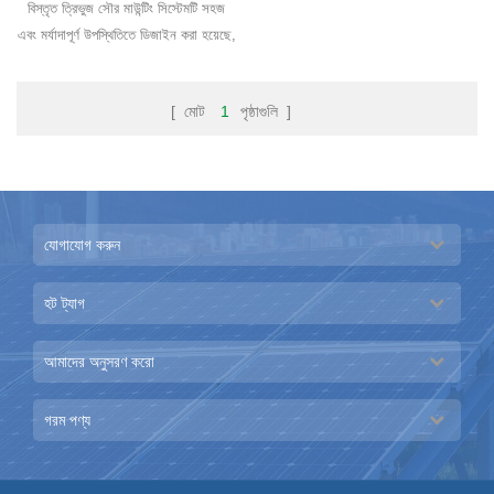
বিস্তৃত ত্রিভুজ সৌর মাউন্টিং সিস্টেমটি সহজ
এবং মর্যাদাপূর্ণ উপস্থিতিতে ডিজাইন করা হয়েছে,
সহজ করার জন্য কোনও সাইটে ldালাই
ইনস্টলেশ�
[ মোট
1
পৃষ্ঠাগুলি ]
যোগাযোগ করুন
হট ট্যাগ
আমাদের অনুসরণ করো
গরম পণ্য