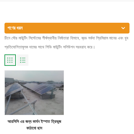
পণের ধরন
চীনে সৌর মাউন্টিং সিস্টেমের শীর্ষস্থানীয় নির্মাতারা হিসাবে, ব্রড সর্বদা প্রিমিয়াম মানের এবং খুব
প্রতিযোগিতামূলক দামের সাথে পিভি মাউন্টিং সলিউশন সরবরাহ করে।
আরসিসি এর জন্য কার্বন ইস্পাত ত্রিভুজ
কাঠামো ছাদ