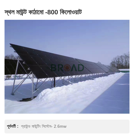
স্থল মাউন্ট কাঠামো -800 কিলোওয়াট
পূর্ববর্তী :
গ্রাউন্ড মাউন্টিং সিস্টেম- 2.6mw