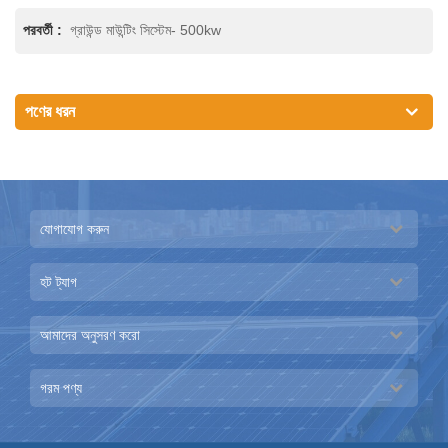
পরবর্তী :
গ্রাউন্ড মাউন্টিং সিস্টেম- 500kw
পণের ধরন
যোগাযোগ করুন
হট ট্যাগ
আমাদের অনুসরণ করো
গরম পণ্য