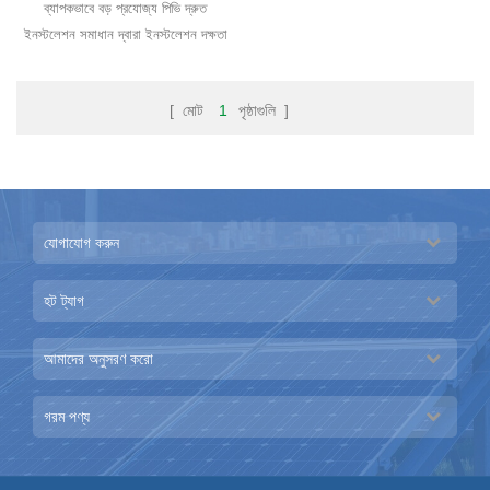
ব্যাপকভাবে বড় প্রযোজ্য পিভি দ্রুত
ইনস্টলেশন সমাধান দ্বারা ইনস্টলেশন দক্ষতা
উন্নত প্রকল্প উচ্চ খাড়া sloped অবস্থা।
[ মোট
1
পৃষ্ঠাগুলি ]
যোগাযোগ করুন
হট ট্যাগ
আমাদের অনুসরণ করো
গরম পণ্য