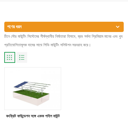
পণের ধরন
চীনে সৌর মাউন্টিং সিস্টেমের শীর্ষস্থানীয় নির্মাতারা হিসাবে, ব্রড সর্বদা প্রিমিয়াম মানের এবং খুব
প্রতিযোগিতামূলক দামের সাথে পিভি মাউন্টিং সলিউশন সরবরাহ করে।
কংক্রিট ফাউন্ডেশন সঙ্গে একক পাইল মাউন্ট