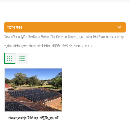
পণের ধরন
চীনে সৌর মাউন্টিং সিস্টেমের শীর্ষস্থানীয় নির্মাতারা হিসাবে, ব্রড সর্বদা প্রিমিয়াম মানের এবং খুব
প্রতিযোগিতামূলক দামের সাথে পিভি মাউন্টিং সলিউশন সরবরাহ করে।
সামঞ্জস্যযোগ্য টালি হুক মাউন্টিং ব্র্যাকেট