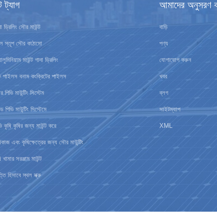
ট ট্যাগ
আমাদের অনুসরণ 
া ড্রিলিং সৌর মাউন্ট
বাড়ি
থল স্তূপ সৌর কাঠামো
পণ্য
ালুমিনিয়াম মাউন্ট গাদা ড্রিলিং
যোগাযোগ করুন
ক্রু পাইলস বনাম কংক্রিটের পাইলস
খবর
 পিভি মাউন্টিং সিস্টেম
ব্লগ
িড পিভি মাউন্টিং সিস্টেমে
সাইটম্যাপ
ি কৃষি কৃষির জন্য মাউন্ট করে
XML
ষিকাজ এবং কৃষিক্ষেত্রের জন্য সৌর মাউন্টিং
ি খামার সরঞ্জাম মাউন্ট
্তি হিসাবে স্থল স্ক্রু