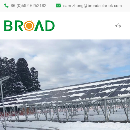
86 (0)592-6252182
sam.zhong@broadsolartek.com
বাড়ি