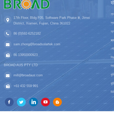
হ
গাদ
17th Floor, Bldg F05, Software Park Phase Ⅲ, Jimei
স্
District, Xiamen, Fujian, China 361022
অ্য
86 (0)592-6252182
স্
sam.zhong@broadsolartek.com
সৌর
86 13950000923
গ্র
BROAD AUS PTY LTD
পিভ
কৃ
mill@broadaus.com
কৃষ
+61 432 559 991
ভিত