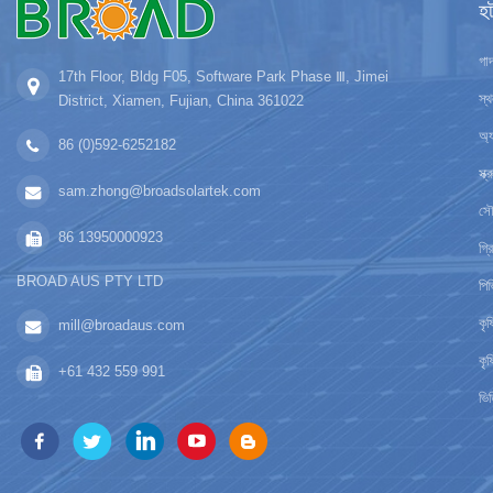
হ
গাদ
17th Floor, Bldg F05, Software Park Phase Ⅲ, Jimei
স্
District, Xiamen, Fujian, China 361022
অ্য
86 (0)592-6252182
স্
sam.zhong@broadsolartek.com
সৌর
86 13950000923
গ্র
BROAD AUS PTY LTD
পিভ
কৃ
mill@broadaus.com
কৃষ
+61 432 559 991
ভিত