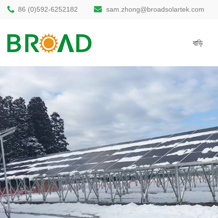
86 (0)592-6252182
sam.zhong@broadsolartek.com
বাড়ি