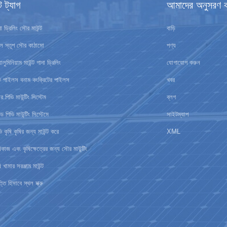
ট ট্যাগ
আমাদের অনুসরণ 
া ড্রিলিং সৌর মাউন্ট
বাড়ি
থল স্তূপ সৌর কাঠামো
পণ্য
ালুমিনিয়াম মাউন্ট গাদা ড্রিলিং
যোগাযোগ করুন
ক্রু পাইলস বনাম কংক্রিটের পাইলস
খবর
 পিভি মাউন্টিং সিস্টেম
ব্লগ
িড পিভি মাউন্টিং সিস্টেমে
সাইটম্যাপ
ি কৃষি কৃষির জন্য মাউন্ট করে
XML
ষিকাজ এবং কৃষিক্ষেত্রের জন্য সৌর মাউন্টিং
ি খামার সরঞ্জাম মাউন্ট
্তি হিসাবে স্থল স্ক্রু