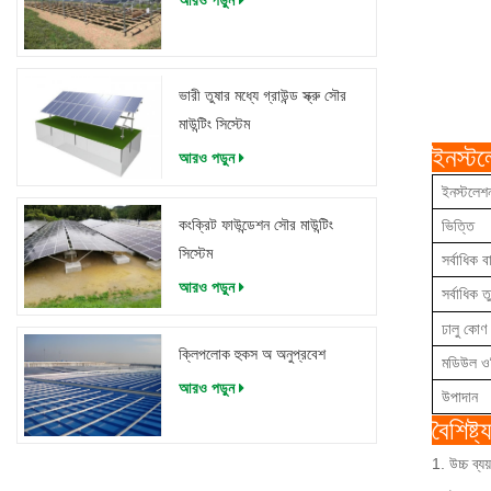
আরও পড়ুন
ভারী তুষার মধ্যে গ্রাউন্ড স্ক্রু সৌর
মাউন্টিং সিস্টেম
ইনস্টল
আরও পড়ুন
ইনস্টলেশ
কংক্রিট ফাউন্ডেশন সৌর মাউন্টিং
ভিত্তি
সিস্টেম
সর্বাধিক ব
আরও পড়ুন
সর্বাধিক 
ঢালু কোণ
ক্লিপলোক হুকস অ অনুপ্রবেশ
মডিউল ওরি
আরও পড়ুন
উপাদান
বৈশিষ্ট্য
1. উচ্চ ব্যয