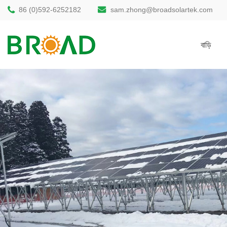
86 (0)592-6252182
sam.zhong@broadsolartek.com
বাড়ি