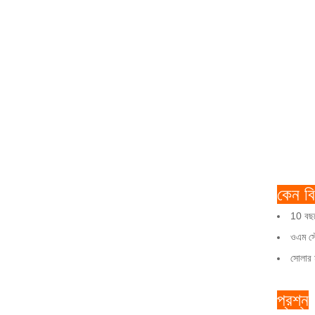
কেন বি
10 বছর
ওএম সৌর
সোলার ম
প্রশ্ন