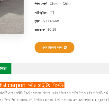
Xiamen,China
শিপিং পোর্ট:
TT
পারিশ্রমিক:
$0.14/watt
মূল্য:
$0.18
বাজারদর:
এখন জিজ্ঞাসা করুন
 বিবরণ
াদা carport সৌর মাউন্টিং সিস্টেম
ার্পোর্ট সোলার মাউন্টিং সিস্টেম প্রধানত বিভক্ত অ্যালুমিনিয়াম এবং কার্বন ইস্পাত সৌর কার্পপোর্
ষেবা শিপড প্রি-এসেম্বলড ফর্ম, ইনস্টল করা সহজ, ইনস্টলেশন সময় এবং ব্যয় সাশ্রয় করে, গ্রাহক চ