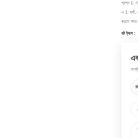
প্রশ্ন 1: 
এ 1: হ্যাঁ
করতে পারে 
হট ট্যাগ :
এক
আপনি 
ব