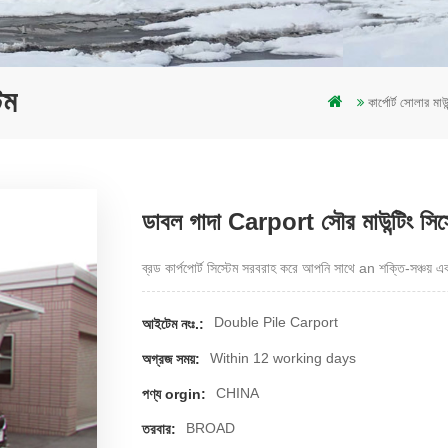
েম
কার্পোর্ট সোলার মাউন
ডাবল গাদা Carport সৌর মাউন্টিং সিস্
ব্রড কার্পপোর্ট সিস্টেম সরবরাহ করে আপনি সাথে an শক্তি-সঞ্চয় এ
Double Pile Carport
আইটেম নংঃ.:
Within 12 working days
অগ্রজ সময়:
CHINA
পণ্য orgin:
BROAD
তরবার: