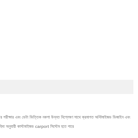
ট, কঠোর পরীক্ষার এবং ডেটা ভিত্তিক নকশা উন্নত বিশ্লেষণ সাথে ক্রমাগত অপ্টিমাইজড ডিজাইন এবং
াহিদা অনুযায়ী কাস্টমাইজড carport সিস্টেম হতে পারে