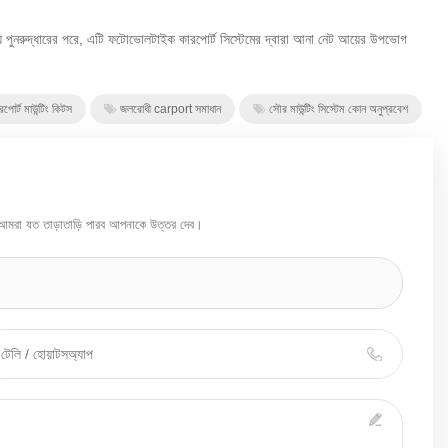
যয় পুনরুদ্ধারের পরে, এটি ফটোভোলটাইক কারপোর্ট সিস্টেমের দ্বারা আনা নেট আয়ের উপভোগ
পোর্ট মাউন্টিং কিটস
জলরোধী carport সমাধান
সৌর মাউন্টিং সিস্টেম কোন অনুপ্রবেশ
 আমরা যত তাড়াতাড়ি পারব আপনাকে উত্তর দেব।