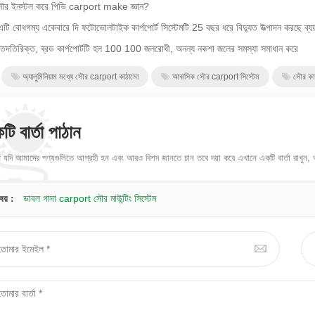
সৌর ইনস্টল করে পিভি carport make জ্ঞান?
, এটি বোধগম্য একেবারে দি ফটোভোলটাইক কার্পপোর্ট সিস্টেমটি 25 বছর ধরে বিদ্যুত উত্পাদন করছে ব্
তদতিরিক্ত, ব্রড কার্পপোর্টটি হল 100 100 জলরোধী, অনন্য নকশা জলের সমস্যা সমাধান করে
অ্যালুমিনিয়াম মধ্যে সৌর carport কাঠামো
আবাসিক সৌর carport সিস্টেম
সৌর কার
টি বার্তা পাঠান
যদি আমাদের পণ্যগুলিতে আগ্রহী হন এবং আরও বিশদ জানতে চান তবে দয়া করে এখানে একটি বার্তা রাখুন,
ডাবল গাদা carport সৌর মাউন্টিং সিস্টেম
িষয় :