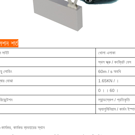
েশন শর্ত
ন সাইট
খোলা এলাকা
স্থল স্ক্রু / কংক্রিট বেস
ায়ু লোডিং
60m / s অবধি
তুষার বোঝা
1.65KN /
।
0
।
। 60
।
য়েন্টেশন
ল্যান্ডস্কেপ / প্রতিকৃতি
অ্যালুমিনিয়াম / কার্বন ইস্প
়-কার্যকর, কার্যকর ব্যবহারের স্থান