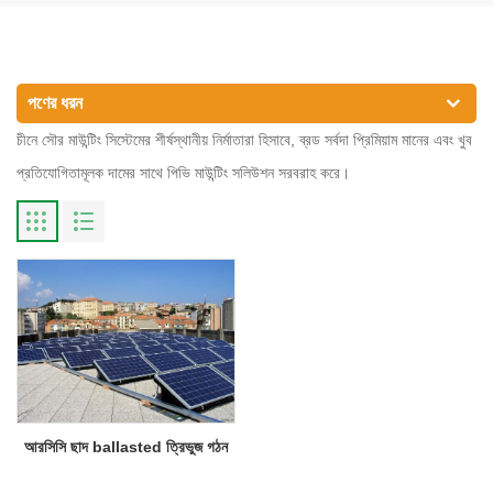
পণের ধরন
চীনে সৌর মাউন্টিং সিস্টেমের শীর্ষস্থানীয় নির্মাতারা হিসাবে, ব্রড সর্বদা প্রিমিয়াম মানের এবং খুব
প্রতিযোগিতামূলক দামের সাথে পিভি মাউন্টিং সলিউশন সরবরাহ করে।
আরসিসি ছাদ ballasted ত্রিভুজ গঠন