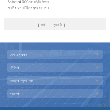
Ballasted RCC ছাদ মাউন্টিং সিস্টেম
আবাসিক এবং বাণিজ্যিক ফ্ল্যাট ছাদ সৌর
সিস্টেমের জন্য মহান নমনীয়তা সঙ্গে ডিজাইন
করা হয়।
[ মোট
1
পৃষ্ঠাগুলি ]
যোগাযোগ করুন
হট ট্যাগ
আমাদের অনুসরণ করো
গরম পণ্য