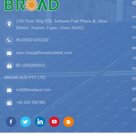
হ
গাদ
17th Floor, Bldg F05, Software Park Phase Ⅲ, Jimei
স্
District, Xiamen, Fujian, China 361022
অ্য
86 (0)592-6252182
স্
sam.zhong@broadsolartek.com
সৌর
86 13950000923
গ্র
BROAD AUS PTY LTD
পিভ
কৃ
mill@broadaus.com
কৃষ
+61 432 559 991
ভিত