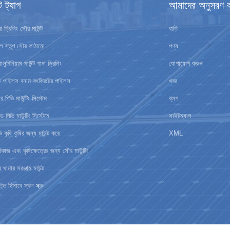
ট ট্যাগ
আমাদের অনুসরণ 
া ড্রিলিং সৌর মাউন্ট
বাড়ি
থল স্তূপ সৌর কাঠামো
পণ্য
ালুমিনিয়াম মাউন্ট গাদা ড্রিলিং
যোগাযোগ করুন
ক্রু পাইলস বনাম কংক্রিটের পাইলস
খবর
 পিভি মাউন্টিং সিস্টেম
ব্লগ
িড পিভি মাউন্টিং সিস্টেমে
সাইটম্যাপ
ি কৃষি কৃষির জন্য মাউন্ট করে
XML
ষিকাজ এবং কৃষিক্ষেত্রের জন্য সৌর মাউন্টিং
ি খামার সরঞ্জাম মাউন্ট
্তি হিসাবে স্থল স্ক্রু