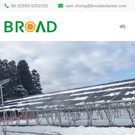
86 (0)592-6252182
sam.zhong@broadsolartek.com
বাড়ি